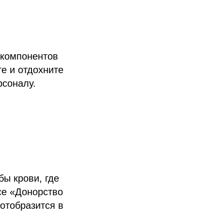
 компонентов
те и отдохните
рсоналу.
бы крови, где
се «Донорство
 отобразится в