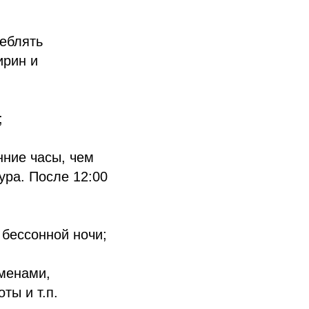
реблять
ирин и
;
нние часы, чем
ура. После 12:00
 бессонной ночи;
аменами,
ты и т.п.