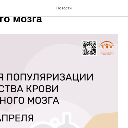
популяризации донорств
Новости
го мозга