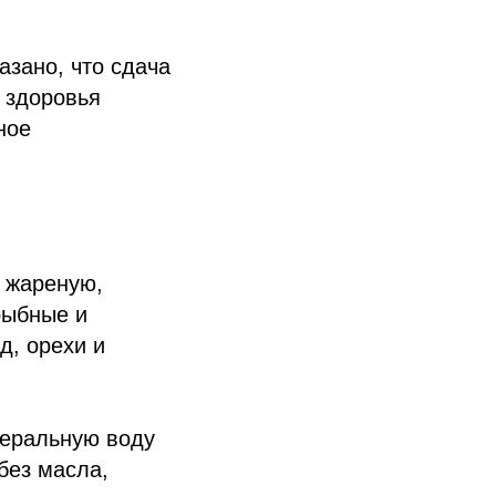
зано, что сдача
 здоровья
ное
, жареную,
рыбные и
д, орехи и
неральную воду
без масла,