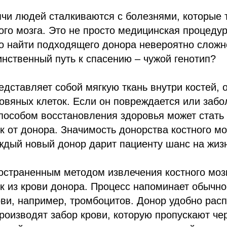
чи людей сталкиваются с болезнями, которые 
ого мозга. Это не просто медицинская процедур
о найти подходящего донора невероятно сложн
инственный путь к спасению – чужой генотип?
едставляет собой мягкую ткань внутри костей, 
овяных клеток. Если он повреждается или забо
пособом восстановления здоровья может стать
к от донора. Значимость донорства костного м
ждый новый донор дарит пациенту шанс на жиз
страненным методом извлечения костного мозг
к из крови донора. Процесс напоминает обычн
ви, например, тромбоцитов. Донор удобно расп
производят забор крови, которую пропускают ч