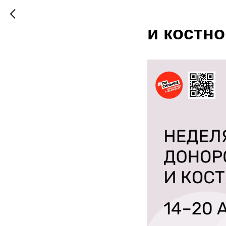
Неделя 
и костно