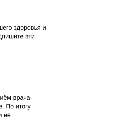
шего здоровья и
дпишите эти
риём врача-
. По итогу
и её