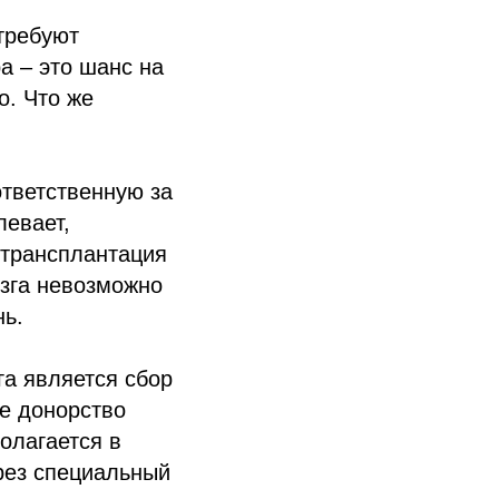
требуют
а – это шанс на
о. Что же
ответственную за
левает,
 трансплантация
озга невозможно
нь.
а является сбор
ое донорство
олагается в
ерез специальный