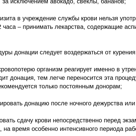
 за исключением авокадо, свеклы, бананов;
визита в учреждение службы крови нельзя упот
72 часа – принимать лекарства, содержащие асп
дуры донации следует воздержаться от курения
кровопотерю организм реагирует именно в утре
ит донация, тем легче переносится эта процед
екомендуется только постоянным донорам;
ировать донацию после ночного дежурства или
овать сдачу крови непосредственно перед экз
 на время особенно интенсивного периода рабо