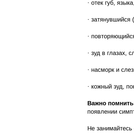
· отек губ, языка
· затянувшийся 
· повторяющийся
· зуд в глазах, 
· насморк и сле
· кожный зуд, п
Важно помнить
появлении симп
Не занимайтесь