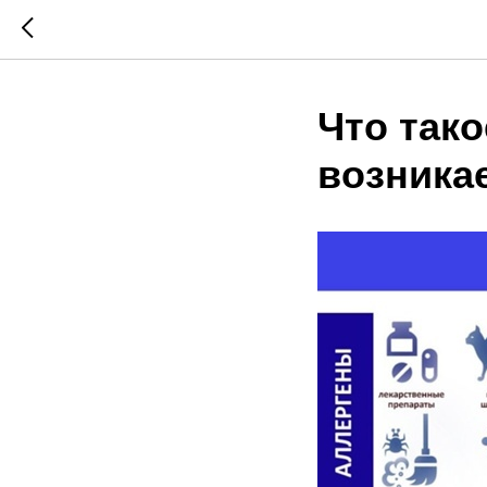
Что тако
возника