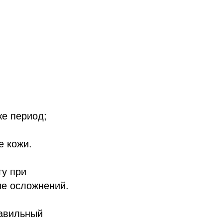
же период;
е кожи.
гу при
ие осложнений.
равильный