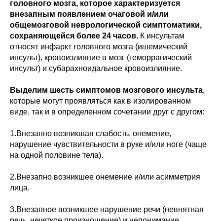
головного мозга, которое характеризуется
внезапным появлением очаговой и/или
общемозговой неврологической симптоматики,
сохраняющейся более 24 часов.
К инсультам
относят инфаркт головного мозга (ишемический
инсульт), кровоизлияние в мозг (геморрагический
инсульт) и субарахноидальное кровоизлияние.
Выделим шесть симптомов мозгового инсульта
,
которые могут проявляться как в изолированном
виде, так и в определенном сочетании друг с другом:
1.Внезапно возникшая слабость, онемение,
нарушение чувствительности в руке и/или ноге (чаще
на одной половине тела).
2.Внезапно возникшее онемение и/или асимметрия
лица.
3.Внезапное возникшее нарушение речи (невнятная
речь, нечеткое произношение) и непонимание