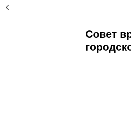
Совет в
городск