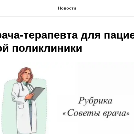
Новости
рача-терапевта для паци
ой поликлиники