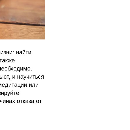
изни: найти
 также
необходимо.
ьют, и научиться
медитации или
зируйте
чинах отказа от