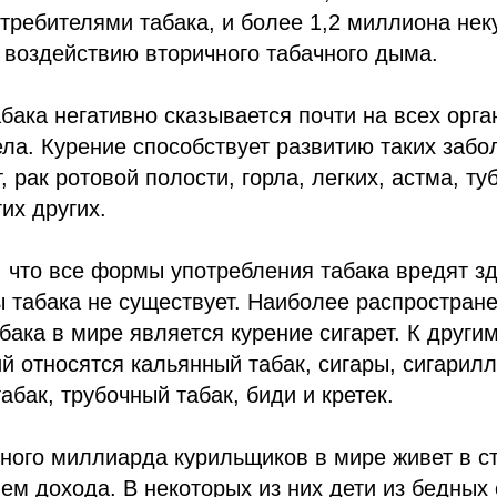
требителями табака, и более 1,2 миллиона не
воздействию вторичного табачного дыма.
бака негативно сказывается почти на всех орга
ела. Курение способствует развитию таких забо
, рак ротовой полости, горла, легких, астма, ту
их других.
 что все формы употребления табака вредят з
ы табака не существует. Наиболее распростра
бака в мире является курение сигарет. К други
й относятся кальянный табак, сигары, сигарилл
абак, трубочный табак, биди и кретек.
ного миллиарда курильщиков в мире живет в ст
ем дохода. В некоторых из них дети из бедных