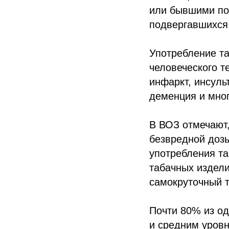
или бывшими по
подвергавшихся 
Употребление та
человеческого т
инфаркт, инсульт
деменция и мног
В ВОЗ отмечают,
безвредной доз
употребления та
табачных издели
самокруточный т
Почти 80% из од
и средним уровн