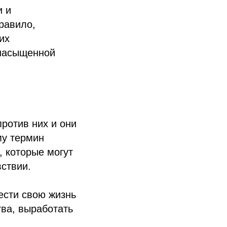
и и
равило,
их
 насыщенной
против них и они
му термин
, которые могут
вствии.
ести свою жизнь
тва, выработать