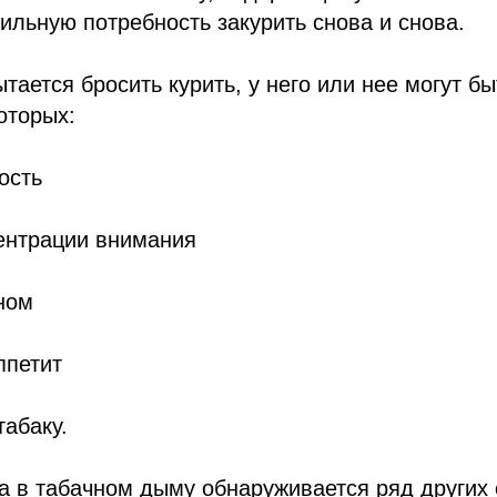
ильную потребность закурить снова и снова.
ытается бросить курить, у него или нее могут б
оторых:
ость
центрации внимания
ном
ппетит
табаку.
а в табачном дыму обнаруживается ряд других