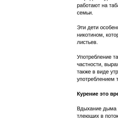
работают на таб
семьи.
Эти дети особен
никотином, кото
листьев.
Употребление та
частности, выра
также в виде ут
употреблением т
Курение это в
Вдыхание дыма 
тлеющих в пото