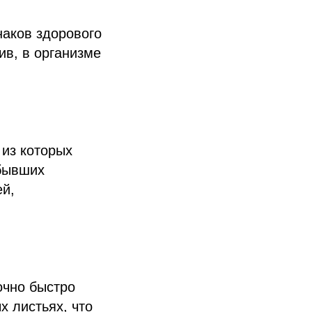
наков здорового
ив, в организме
 из которых
 бывших
ей,
очно быстро
 листьях, что