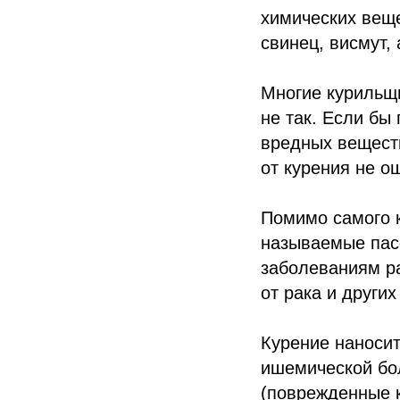
химических веще
свинец, висмут,
Многие курильщи
не так. Если бы
вредных веществ
от курения не о
Помимо самого к
называемые пас
заболеваниям ра
от рака и други
Курение наносит
ишемической бол
(поврежденные 