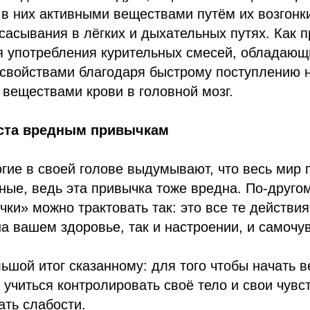
в них активными веществами путём их возгонк
асывания в лёгких и дыхательных путях. Как п
я употребления курительных смесей, обладающ
 свойствами благодаря быстрому поступлению
веществами крови в головной мозг.
еста вредным привычкам
огие в своей голове выдумывают, что весь мир 
ные, ведь эта привычка тоже вредна. По-друго
ки» можно трактовать так: это все те действия
на вашем здоровье, так и настроении, и самочу
шой итог сказанному: для того чтобы начать в
 учиться контролировать своё тело и свои чувс
ть слабости.