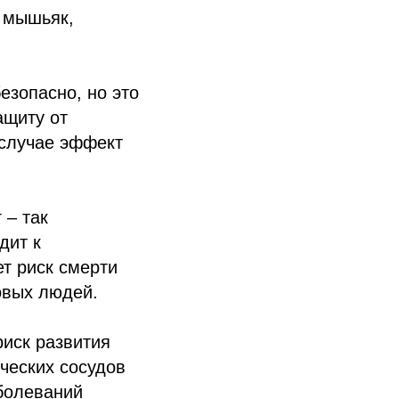
, мышьяк,
езопасно, но это
ащиту от
 случае эффект
 – так
дит к
т риск смерти
овых людей.
риск развития
ческих сосудов
болеваний