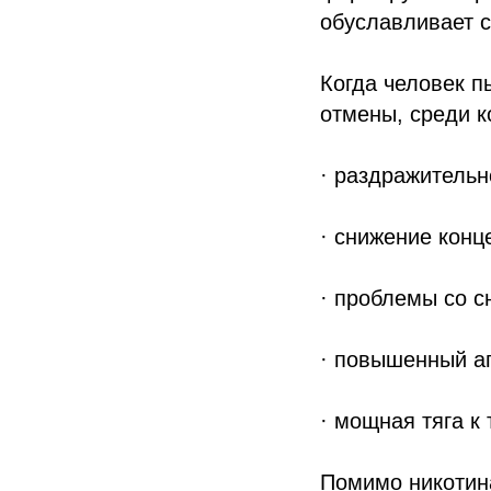
обуславливает с
Когда человек п
отмены, среди к
· раздражительн
· снижение кон
· проблемы со с
· повышенный а
· мощная тяга к 
Помимо никотин