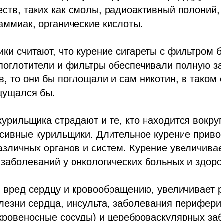
ств, таких как смолы, радиоактивный полоний
 аммиак, органические кислоты.
ки считают, что курение сигареты с фильтром б
 поглотители и фильтры обеспечивали полную з
, то они бы поглощали и сам никотин, в таком
щущался бы.
урильщика страдают и те, кто находится вокруг
сивные курильщики. Длительное курение приво
зличных органов и систем. Курение увеличивае
х заболеваний у онкологических больных и здор
 вред сердцу и кровообращению, увеличивает 
езни сердца, инсульта, заболевания перифери
кровеносные сосуды) и цереброваскулярных за