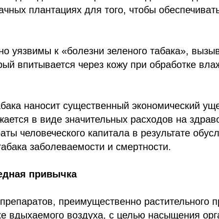
ачных плантациях для того, чтобы обеспечиват
но уязвимы к «болезни зеленого табака», вызы
рый впитывается через кожу при обработке вл
бака наносит существенный экономический уще
жается в виде значительных расходов на здрав
раты человеческого капитала в результате обу
абака заболеваемости и смертности.
редная привычка
препаратов, преимущественно растительного п
ке вдыхаемого воздуха, с целью насыщения ор