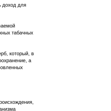
ь доход для
ваемой
ажных табачных
рб, который, в
оохранение, а
словленных
роисхождения,
ганизма