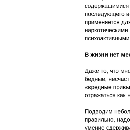
содержащимися 
последующего вс
применяется дл
наркотическими
психоактивными 
В жизни нет м
Даже то, что мн
бедные, несчаст
«вредные привыч
отражаться как 
Подводим неболь
правильно, надо
умение сдержива