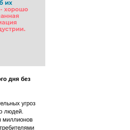
ого дня без
ельных угроз
о людей.
и миллионов
отребителями