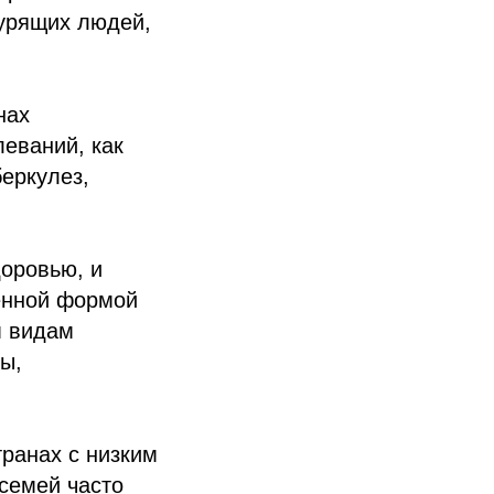
курящих людей,
нах
леваний, как
беркулез,
доровью, и
ненной формой
м видам
ы,
ранах с низким
 семей часто