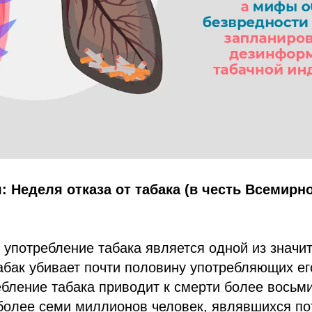
я: Неделя отказа от табака (в честь Всемирн
употребление табака является одной из значит
абак убивает почти половину употребляющих ег
бление табака приводит к смерти более восьм
 более семи миллионов человек, являвшихся п