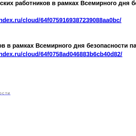
ских работников в рамках Всемирного дня б
andex.ru/cloud/64f0759169387239088aa0bc/
в в рамках Всемирного дня безопасности п
andex.ru/cloud/64f0758ad046883b6cb40d82/
ОСТИ