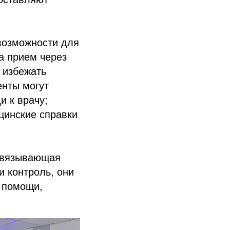
возможности для
на прием через
 избежать
енты могут
и к врачу;
цинские справки
 связывающая
и контроль, они
 помощи,