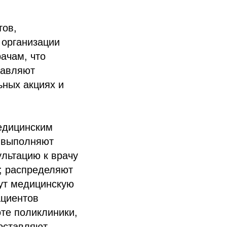
тов,
организации
ачам, что
тавляют
ьных акциях и
медицинским
ы выполняют
ультацию к врачу
ы; распределяют
дут медицинскую
ациентов
те поликлиники,
доставляют