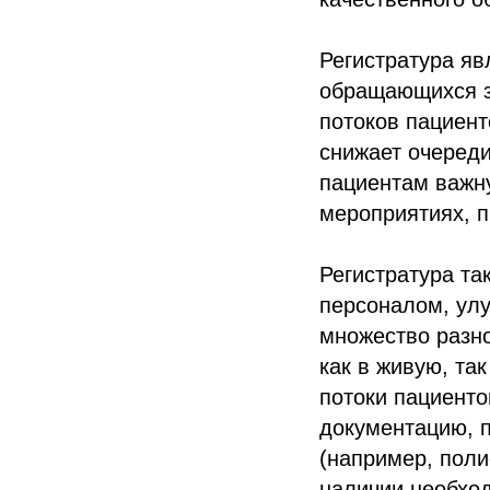
Регистратура яв
обращающихся з
потоков пациент
снижает очереди
пациентам важн
мероприятиях, 
Регистратура та
персоналом, ул
множество разно
как в живую, та
потоки пациент
документацию, 
(например, поли
наличии необхо