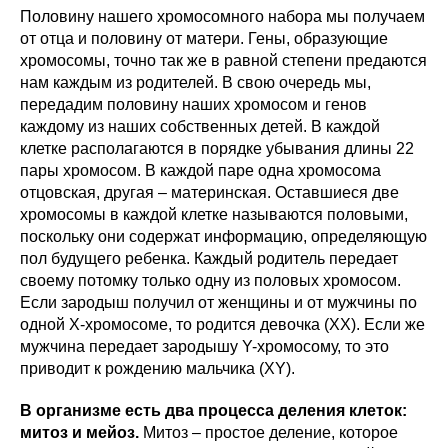
Половину нашего хромосомного набора мы получаем
от отца и половину от матери. Гены, образующие
хромосомы, точно так же в равной степени предаются
нам каждым из родителей. В свою очередь мы,
передадим половину наших хромосом и генов
каждому из наших собственных детей. В каждой
клетке располагаются в порядке убывания длины 22
пары хромосом. В каждой паре одна хромосома
отцовская, другая – материнская. Оставшиеся две
хромосомы в каждой клетке называются половыми,
поскольку они содержат информацию, определяющую
пол будущего ребенка. Каждый родитель передает
своему потомку только одну из половых хромосом.
Если зародыш получил от женщины и от мужчины по
одной Х-хромосоме, то родится девочка (ХХ). Если же
мужчина передает зародышу Y-хромосому, то это
приводит к рождению мальчика (ХY).
В организме есть два процесса деления клеток:
митоз и мейоз.
Митоз – простое деление, которое