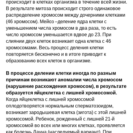
происходит в клетках организма в течение всей жизни.
В результате митоза происходит строго одинаковое
распределение хромосом между дочерними клетками
(46 хромосом). Мейоз –деление ядра клетки с
уменьшением числа хромосом в два раза, то есть
число хромосом уменьшается вдвое до 23. При
слиянии двух клеток возникает одна клетка с 46
хромосомами. Весь процесс деления клетки
повторяется бесконечно и в итоге приводит к
образованию всех клеток в организме.
В процессе делении клетки иногда по разным
причинам возникают аномалии числа хромосом
(нарушение расхождения хромосом), в результате
образуется яйцеклетка с лишней хромосомой.
Когда яйцеклетка с лишней хромосомой
оплодотворяется нормальным сперматозоидом,
возникает зародышевая клетка (зигота) с этой лишней
хромосомой. Ребенок, рожденный с лишней 21-й
хромосомой во всех или многих клетках, проявляется
как болезнь Дауна (наследуемый вариант). При