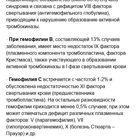
синдрома и связана с дефицитом VIII фактора
свертывания (антигемофильного глобулина),
приводящим к нарушению образование активной
тромбокиназы.
·
При гемофилии В
, составляющей 13% случаев
заболевания, имеет место недостаток IX фактора
(плазменного компонента тромбопластина, фактора
Кристмаса), также участвующего в образовании
активной тромбокиназы в I фазе свертывания крови.
·
Гемофилия С
встречается с частотой 1-2% и
обусловлена недостаточностью XI фактора
свертывания крови (предшественника
тромбопластина). На остальные разновидности
гемофилии приходится менее 0,5% случаев; при этом
может отмечаться дефицит различных плазменных
факторов: V (парагемофилия), VII
(гипопроконвертинемия), Х (болезнь Стюарта –
Прауэр) и др.