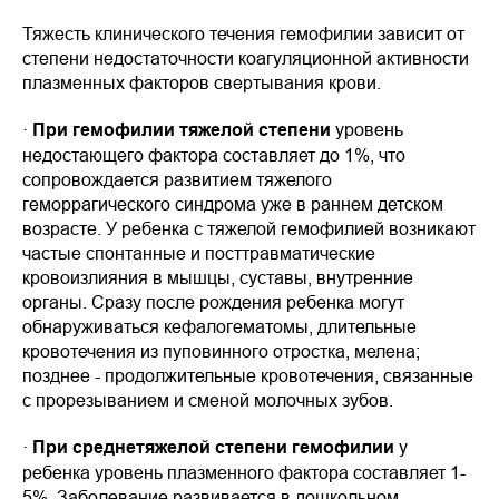
Тяжесть клинического течения гемофилии зависит от
степени недостаточности коагуляционной активности
плазменных факторов свертывания крови.
·
При гемофилии тяжелой степени
уровень
недостающего фактора составляет до 1%, что
сопровождается развитием тяжелого
геморрагического синдрома уже в раннем детском
возрасте. У ребенка с тяжелой гемофилией возникают
частые спонтанные и посттравматические
кровоизлияния в мышцы, суставы, внутренние
органы. Сразу после рождения ребенка могут
обнаруживаться кефалогематомы, длительные
кровотечения из пуповинного отростка, мелена;
позднее - продолжительные кровотечения, связанные
с прорезыванием и сменой молочных зубов.
·
При среднетяжелой степени гемофилии
у
ребенка уровень плазменного фактора составляет 1-
5%. Заболевание развивается в дошкольном