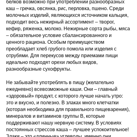
белков возможно при употреблении разнообразных
каш – гречка, овсянка, рис, перловка, пшено. Среди
молочных изделий, являющихся источником кальция,
подходит весь нежирный ассортимент – творог,
кефир, ряженка, молоко. Нежирные сорта рыбы, мяса
– обязательное условие сбалансированного и
ценного рациона. Особым преимуществом
преобладает хлеб грубого помола или изделия с
отрубями. Для перекусов между приемами пищи
идеально подходят орехи любых видов,
разнообразные сухофрукты.
Не забывайте употреблять в пищу (желательно
ежедневно) всевозможные каши. Они – главный
«здоровый» продукт, с которого лучше начать утро:
это и вкусно, и полезно. В злаках много клетчатки
(которая необходима для правильного пищеварения),
минералов и витаминов группы В, которые
поддерживают нашу нервную систему. В условиях
постоянных стрессов каша – лучшее успокоительное!
Злаки – это «длинные» углеводы, именно они