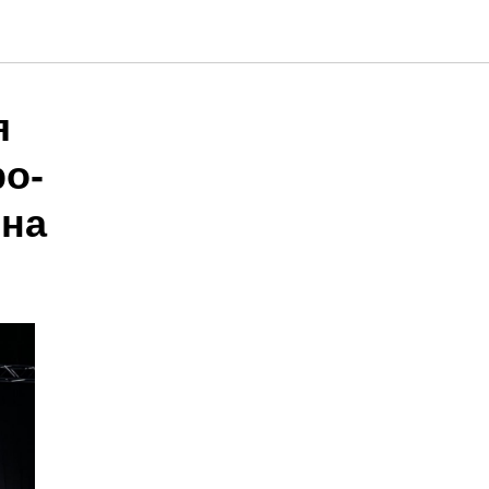
я
ро-
ина