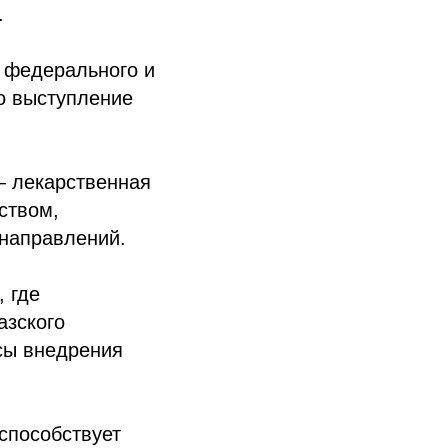
.
 федерального и
о выступление
— лекарственная
ством,
направлений.
 где
азского
сы внедрения
способствует