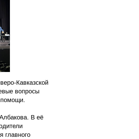
еверо-Кавказской
евые вопросы
 помощи.
Албакова. В её
водители
я главного