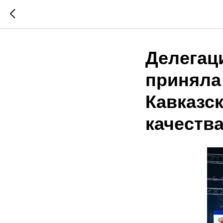
Делегац
приняла
Кавказс
качеств