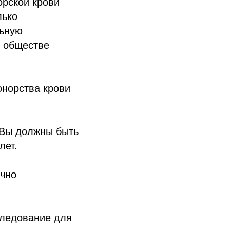
орской крови
лько
льную
в обществе
онорства крови
. Вы должны быть
лет.
ычно
следование для