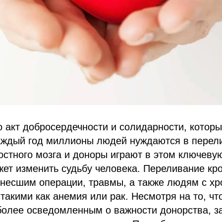
 акт добросердечности и солидарности, котор
Каждый год миллионы людей нуждаются в перел
остного мозга и доноры играют в этом ключеву
жет изменить судьбу человека. Переливание кр
енесшим операции, травмы, а также людям с х
такими как анемия или рак. Несмотря на то, чт
более осведомленным о важности донорства, з