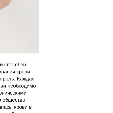
ый способен
ивании крови
ю роль. Каждая
ови необходимо
роническими
о общество
апасы крови в