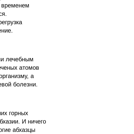
о временем
ся.
регрузка
ение.
ни лечебным
еченых атомов
организму, а
евой болезни.
ших горных
бхазии. И ничего
огие абхазцы