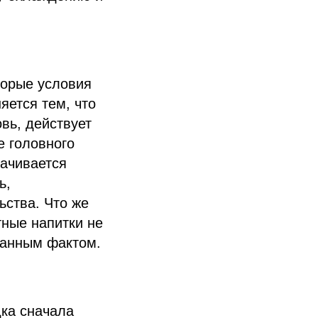
торые условия
яется тем, что
вь, действует
е головного
рачивается
ь,
ьства. Что же
тные напитки не
занным фактом.
ка сначала