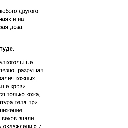
любого другого
чаях и на
бая доза
туде.
 алкогольные
олезно, разрушая
ралич кожных
ьше крови.
ся только кожа,
атура тела при
онижение
 веков знали,
му охлаждению и