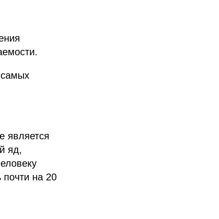
ения
аемости.
 самых
е является
й яд,
человеку
 почти на 20