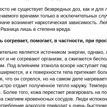
осто не существует безвредных доз, как и для 
ачаемого врачами только в исключительных слу
Иначе возникнет наркотическая зависимость. Лю
 Разница лишь в степени вреда.
 согревает, помогает, в частности, при прос
ительно является источником энергии, однако,
ют и не согревают организм, а сжигаются бесп
зм. Под влиянием этанола вскоре наступает па
сширяются, и к поверхности тела притекает бол
я, что он согрелся, но на самом деле нагревает
ыстро отдает полученное тепло наружу. Темпер
. Более того, кожа перестает реагировать на п
а сжатием кровеносных сосудов. Люди испокон
отребление алкоголя приводит к очень быстро