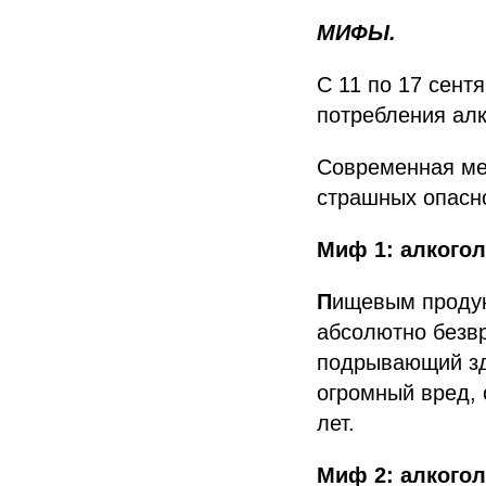
МИФЫ.
С 11 по 17 сен
потребления алк
Современная мед
страшных опасно
Миф 1: алкогол
П
ищевым продук
абсолютно безвр
подрывающий зд
огромный вред, 
лет.
Миф 2: алкогол