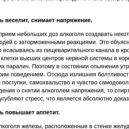
ь веселит, снимает напряжение.
прием небольших доз алкоголя создавать неко
юдей с заторможенными реакциями. Это объясн
о всасываясь из пищеварительного канала в кро
 клетки высших центров нервной системы в кор
их паралич. Поэтому в состоянии опьянения ут
воим поведением. Отсюда излишняя болтливост
поступки, самохвальство и чувство самодовол
дения о снятии алкоголем напряжения, то спир
угубляют стресс, что является абсолютно дока
ь повышает аппетит.
лкоголя железы, расположенные в стенке желуд