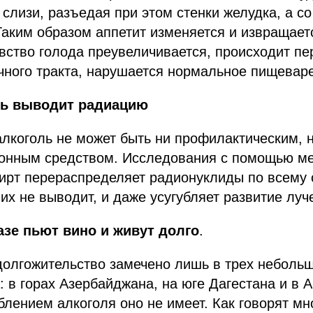
слизи, разъедая при этом стенки желудка, а с
аким образом аппетит изменяется и извращает
вство голода преувеличивается, происходит пе
чного тракта, нарушается нормальное пищевар
ль выводит радиацию
лкоголь не может быть ни профилактическим, 
онным средством. Исследования с помощью м
пирт перераспределяет радионуклиды по всему 
их не выводит, и даже усугубляет развитие луч
азе пьют вино и живут долго
.
долгожительство замечено лишь в трех неболь
: в горах Азербайджана, на юге Дагестана и в А
блением алкоголя оно не имеет. Как говорят мн