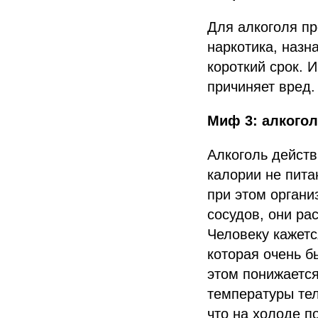
Для алкоголя пр
наркотика, назн
короткий срок. 
причиняет вред.
Миф 3: алкоголь
Алкоголь действ
калории не пита
при этом органи
сосудов, они ра
Человеку кажетс
которая очень б
этом понижается
температуры тел
что на холоде п