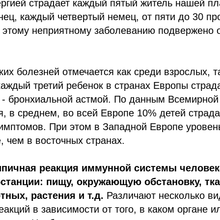
ергией страдает каждый пятый житель нашей п
ец, каждый четвертый немец, от пяти до 30 пр
 этому неприятному заболеванию подвержено о
ких болезней отмечается как среди взрослых, т
каждый третий ребенок в странах Европы страда
 - бронхиальной астмой. По данным Всемирной
, в среднем, во всей Европе 10% детей страда
имптомов. При этом в Западной Европе уровен
, чем в восточных странах.
ипичная реакция иммунной системы человек
танции: пищу, окружающую обстановку, тка
тных, растения и т.д.
Различают несколько ви
еакций в зависимости от того, в каком органе и