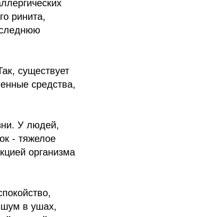
аллергических
го ринита,
последнюю
Так, существует
венные средства,
ни. У людей,
ок - тяжелое
акцией организма
покойство,
 шум в ушах,