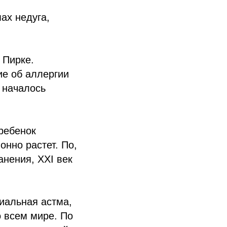
ах недуга,
 Пирке.
ие об аллергии
 началось
ребенок
онно растет. По,
нения, XXI век
хиальная астма,
 всем мире. По