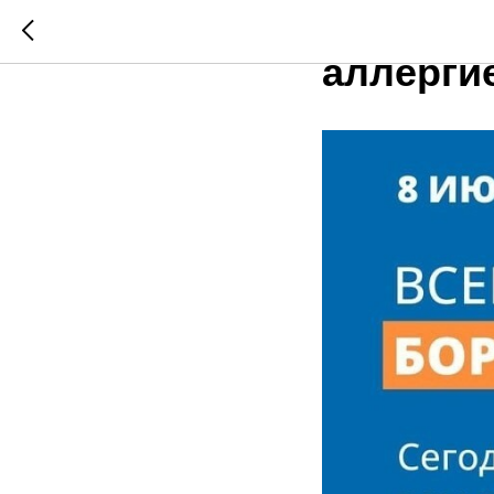
8 июля,
аллерги