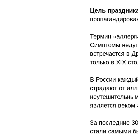
Цель праздник
пропагандирова
Термин «аллерги
Симптомы недуг
встречается в Д
только в XIX сто
В России каждый
страдают от алл
неутешительным,
является веком 
За последние 30
стали самыми б