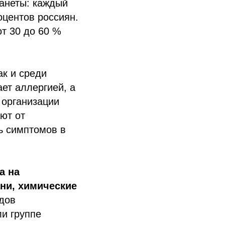
ланеты: каждый
оцентов россиян.
т 30 до 60 %
ак и среди
ет аллергией, а
 организации
ют от
ь симптомов в
а на
ни, химические
дов
ли группе