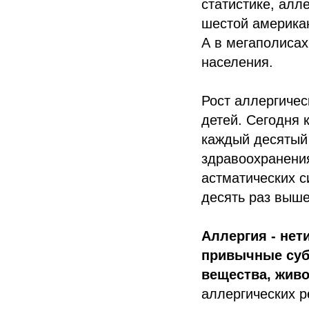
статистике, алл
шестой американ
А в мегаполисах
населения.
Рост аллергичес
детей. Сегодня 
каждый десятый
здравоохранения
астматических с
десять раз выше
Аллергия - нет
привычные субс
вещества, живо
аллергических р