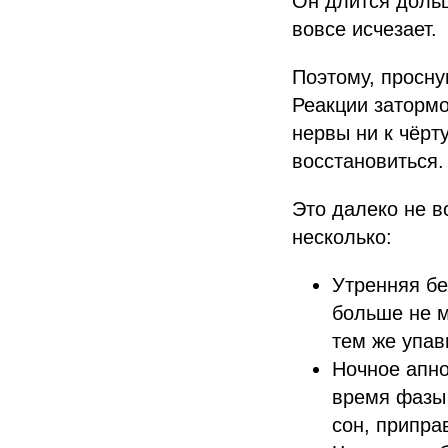
Он длится дольш
вовсе исчезает.
Поэтому, просну
Реакции затормо
нервы ни к чёрт
восстановиться.
Это далеко не в
несколько:
Утренняя бе
больше не м
тем же упа
Ночное апно
время фазы
сон, припра