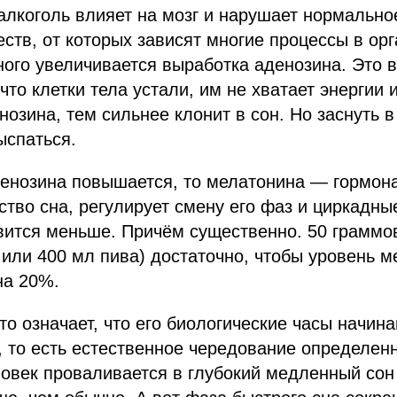
 алкоголь влияет на мозг и нарушает нормальн
ств, от которых зависят многие процессы в орг
ого увеличивается выработка аденозина. Это 
что клетки тела устали, им не хватает энергии 
озина, тем сильнее клонит в сон. Но заснуть 
ыспаться.
енозина повышается, то мелатонина — гормона
ество сна, регулирует смену его фаз и циркадн
вится меньше. Причём существенно. 50 граммов
 или 400 мл пива) достаточно, чтобы уровень 
на 20%.
то означает, что его биологические часы начина
, то есть естественное чередование определен
овек проваливается в глубокий медленный сон