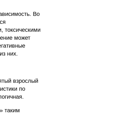
ависимость. Во
ся
, токсическими
ление может
егативные
из них.
ятый взрослый
истики по
логичная.
» таким