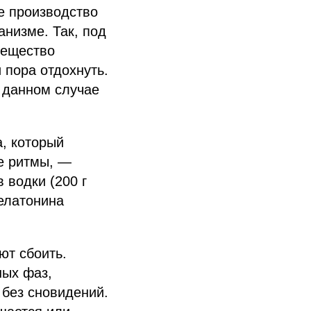
ое производство
анизме. Так, под
вещество
и пора отдохнуть.
в данном случае
, который
ые ритмы, —
 водки (200 г
мелатонина
ют сбоить.
ных фаз,
 без сновидений.