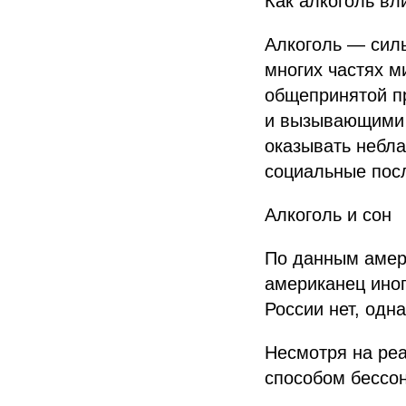
Как алкоголь вл
Алкоголь — сил
многих частях м
общепринятой пр
и вызывающими 
оказывать небла
социальные пос
Алкоголь и сон
По данным амер
американец иног
России нет, одн
Несмотря на реа
способом бессон