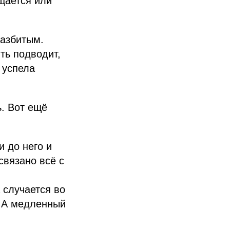
щается или
разбитым.
ть подводит,
 успела
ь. Вот ещё
и до него и
связано всё с
 случается во
. А медленный