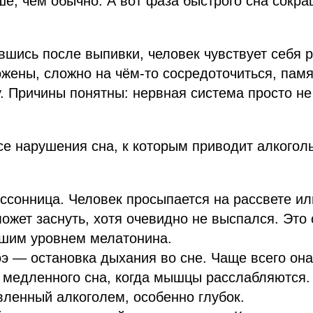
е, чем обычно. А вот фаза быстрого сна сокра
вшись после выпивки, человек чувствует себя 
жены, сложно на чём-то сосредоточиться, памя
у. Причины понятны: нервная система просто не
се нарушения сна, к которым приводит алкогол
ссонница. Человек просыпается на рассвете ил
ожет заснуть, хотя очевидно не выспался. Это 
вшим уровнем мелатонина.
э — остановка дыхания во сне. Чаще всего она
 медленного сна, когда мышцы расслабляются
вленный алкоголем, особенно глубок.