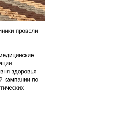
иники провели
 медицинские
ации
вня здоровья
й кампании по
тических