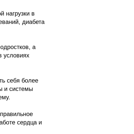
й нагрузки в
еваний, диабета
одростков, а
в условиях
ть себя более
ы и системы
ему.
 правильное
аботе сердца и