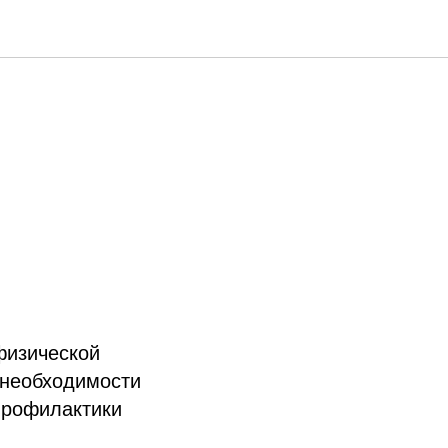
ости
физической
 необходимости
профилактики