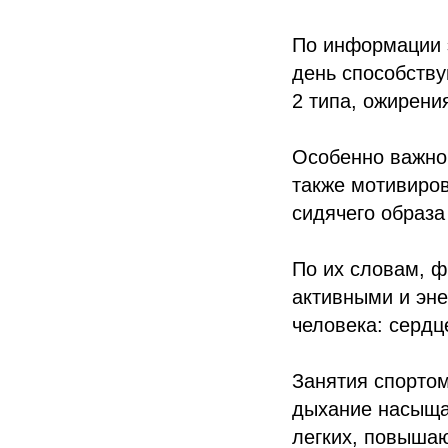
По информации э
день способству
2 типа, ожирени
Особенно важно 
также мотивиров
сидячего образа
По их словам, ф
активными и эне
человека: сердц
Занятия спортом
дыхание насыщаю
легких, повыша