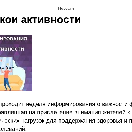
информирования о важн
Новости
кой активности
япроходит неделя информирования о важности 
равленная на привлечение внимания жителей к
ческих нагрузок для поддержания здоровья и 
олеваний.