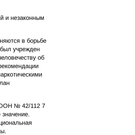
й и незаконным
иняются в борьбе
 был учрежден
еловечеству об
 рекомендации
наркотическими
план
 ООН № 42/112 7
 значение.
ациональная
ы.