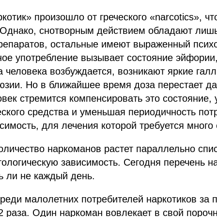
котик» произошло от греческого «narcotics», чт
Однако, снотворным действием обладают лишь
препаратов, остальные имеют выраженный псих
ое употребление вызывает состояние эйфории,
 человека возбуждается, возникают яркие гал
юзии. Но в ближайшее время доза перестает д
ловек стремится компенсировать это состояние,
ского средства и уменьшая периодичность пот
симость, для лечения которой требуется много 
количество наркоманов растет параллельно спи
ологическую зависимость. Сегодня перечень н
ь ли не каждый день.
реди малолетних потребителей наркотиков за 
2 раза. Один наркоман вовлекает в свой порочн