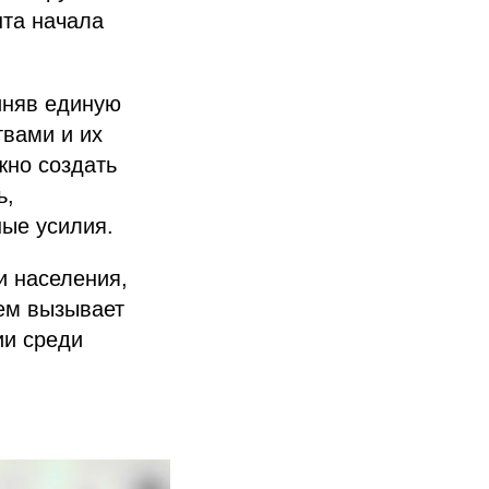
нта начала
иняв единую
твами и их
жно создать
ь,
ные усилия.
и населения,
ем вызывает
ии среди