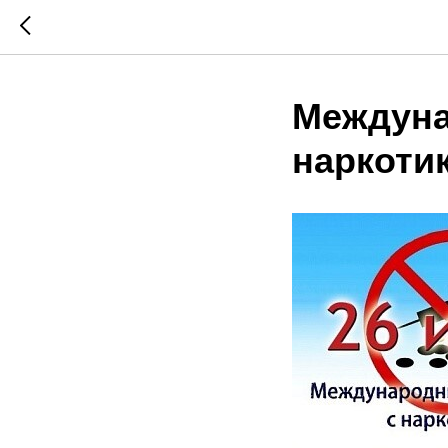
Междуна
наркоти