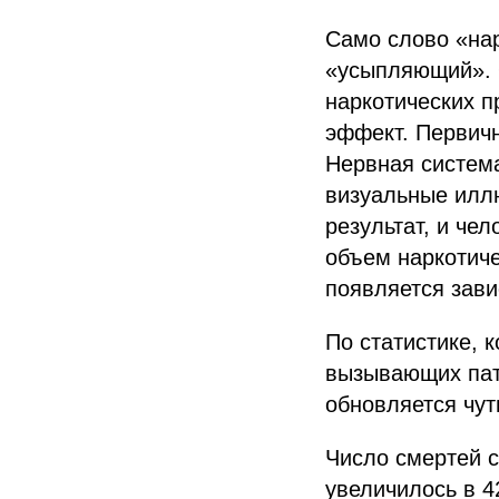
Само слово «нар
«усыпляющий». 
наркотических 
эффект. Первичн
Нервная система
визуальные илл
результат, и че
объем наркотиче
появляется зави
По статистике, 
вызывающих пат
обновляется чут
Число смертей с
увеличилось в 4