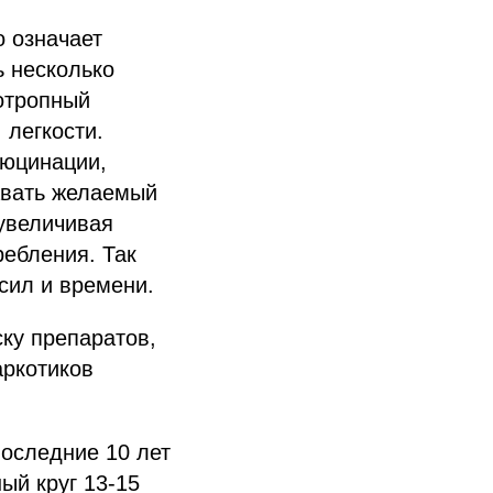
о означает
 несколько
отропный
 легкости.
люцинации,
авать желаемый
 увеличивая
ребления. Так
сил и времени.
ску препаратов,
аркотиков
последние 10 лет
ый круг 13-15